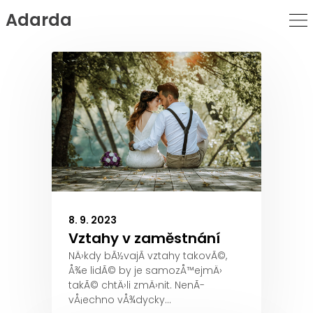
Adarda
Skip
to
Content
8. 9. 2023
Vztahy v zaměstnání
NÄ›kdy bÃ½vajÃ­ vztahy takovÃ©,
Å¾e lidÃ© by je samozÅ™ejmÄ›
takÃ© chtÄ›li zmÄ›nit. NenÃ­
vÅ¡echno vÅ¾dycky…