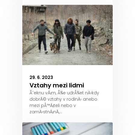
29. 6. 2023
Vztahy mezi lidmi
Å˜eknu vÃ¡m, Å¾e udrÅ¾et nÄ›kdy
dobrÃ© vztahy v rodinÄ› anebo
mezi pÅ™Ã¡teli nebo v
zamÄ›stnÃ¡nÃ­,…