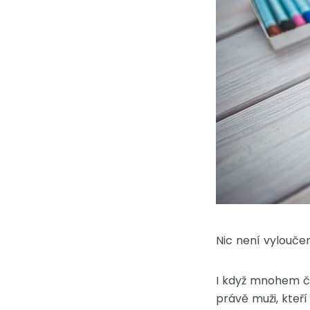
Nic není vylouče
I když mnohem ča
právě muži, kteř