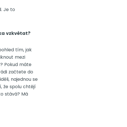
. Je to
ska vzkvétat?
ohled tím, jak
iknout mezi
led? Pokud máte
rádi začtete do
iděli, najednou se
, že spolu chtějí
 to stává? Má