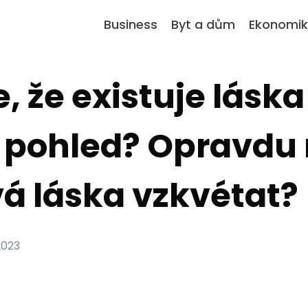
Business
Byt a dům
Ekonomi
e, že existuje láska
í pohled? Opravdu
á láska vzkvétat?
 2023