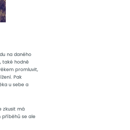
ledu na daného
o, také hodně
věkem promluvit,
ížení. Pak
ěka u sebe a
e zkusit má
h příběhů se ale