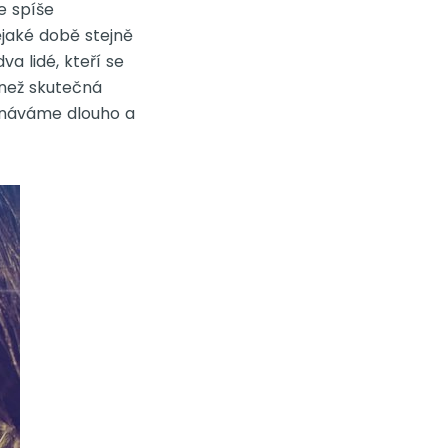
je spíše
ějaké době stejně
va lidé, kteří se
, než skutečná
oznáváme dlouho a