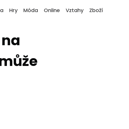
ka
Hry
Móda
Online
Vztahy
Zboží
 na
 může