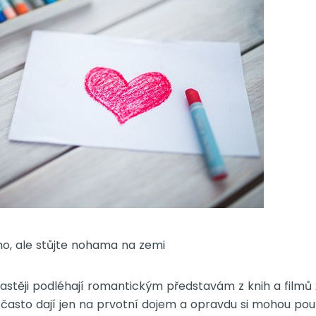
no, ale stůjte nohama na zemi
stěji podléhají romantickým představám z knih a filmů ž
í často dají jen na prvotní dojem a opravdu si mohou 