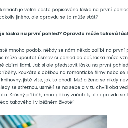
knihách je velmi často popisována láska na první pohled
cokoliv jiného, ale opravdu se to může stát?
tuje láska na první pohled? Opravdu může taková lá
istě mnoho podob, někdy se nám někdo zalíbí na první p
s může upoutat úsměv či pohled do očí, láska může vzn
lně cizími lidmi. Jak si ale představit lásku na první poh
příběhy, koukáte s oblibou na romantické filmy nebo se 
knihovny, jistě víte, jak to chodí. Muž a žena se nikdy nev
hledy se střetnou, usmějí se na sebe a v tu chvíli oba vědí
ivota. Krásný příběh, moc pěkný začátek, ale opravdu se
něco takového i v běžném životě?