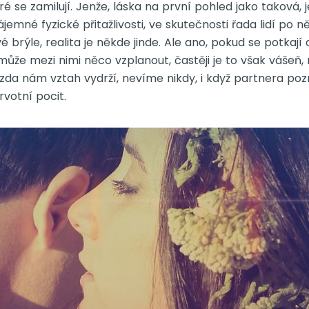
eré se zamilují. Jenže, láska na první pohled jako taková, 
emné fyzické přitažlivosti, ve skutečnosti řada lidí po n
 brýle, realita je někde jinde. Ale ano, pokud se potkají d
, může mezi nimi něco vzplanout, častěji je to však vášeň
 zda nám vztah vydrží, nevíme nikdy, i když partnera p
votní pocit.