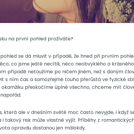
ásku na první pohled prožíváte?
 pohled se dá mluvit v případě, že hned při prvním poh
ěco, co jsme ještě necítili, něco neobvyklého a krásnéh
om případě netoužíme po ničem jiném, než s daným člo
ávit s ním čas a samozřejmě touha přerůstá ve fyzické sbl
m okamžiku přeskočíme úplně všechno, chceme mít člov
 napořád.
, která ale v dnešním světě moc často nevyjde, i když s
i takový risk může vlastně vyjít. Příběhy z romantickýc
ivota opravdu dostanou jen málokdy.