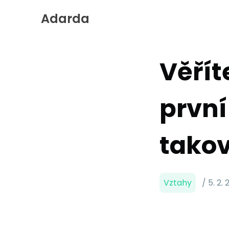
Adarda
Skip
to
Content
Věřít
prvn
takov
Vztahy
/ 5. 2.