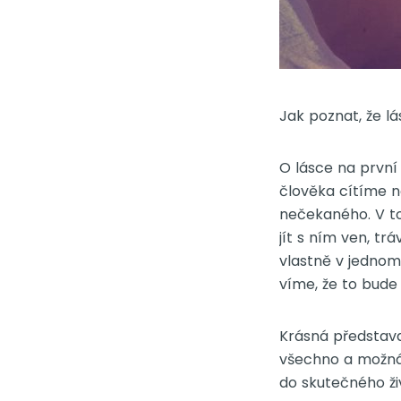
Jak poznat, že l
O lásce na první
člověka cítíme n
nečekaného. V t
jít s ním ven, tr
vlastně v jedno
víme, že to bude
Krásná představa
všechno a možná 
do skutečného ž