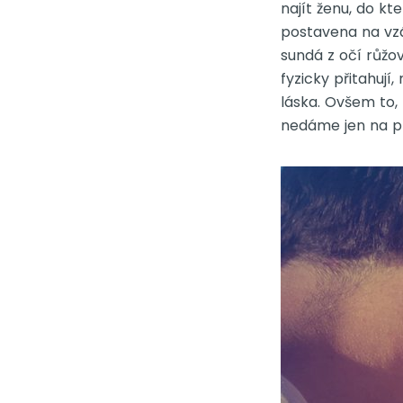
najít ženu, do kt
postavena na vzáj
sundá z očí růžové
fyzicky přitahují
láska. Ovšem to,
nedáme jen na pr