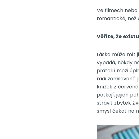
Ve filmech nebo 
romantické, než 
Věříte, že exis
Láska může mít j
vypadá, někdy ná
přáteli i mezi úp
rádi zamilované 
knížek z červené 
potkají, jejich po
strávit zbytek ž
smysl čekat na 