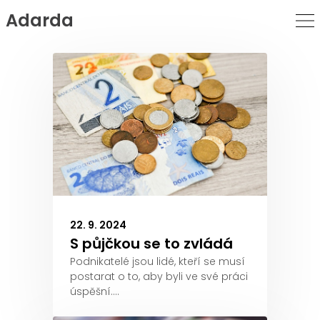
Adarda
Skip
to
Content
22. 9. 2024
S půjčkou se to zvládá
Podnikatelé jsou lidé, kteří se musí
postarat o to, aby byli ve své práci
úspěšní.…