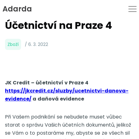
Adarda
Skip
to
Účetnictví na Praze 4
Content
Zboží
/ 6. 3. 2022
JK Credit – účetnictví v Praze 4
https://jkcredit.cz/sluzby/ucetnictvi-danova-
evidence/
a daňová evidence
Při Vašem podnikání se nebudete muset vůbec
starat o správu Vašich účetních dokumentů, jelikož
se Vám o to postaráme my, abyste se ze všech sil