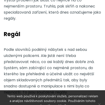
Vystal problém jak uložit co nejvíce na co
nejmenším prostoru. Truhla, pak skříň a nakonec
specializovaná zařízení, která dnes označujeme jako
regály
.
Regál
Podle slovníků podélný nábytek s nad sebou
uloženými policemi. Ale jistě není třeba
představovat něco, co asi každý dnes dobře zná.
Systém, sám zabírající co nejméně prostoru, do
kterého lze přehledně a účelně uložit co největší
objem skladovaných předmětů tak, aby byly
snadno dostupné a manipulace s nimi byla co
nejsnazší. To jsou současné regály.
Tento web používá k poskytování služeb, personalizaci reklam
a analýze návštěvnosti soubory cookie. Používáním tohoto