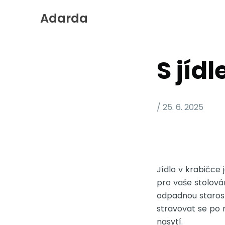
Adarda
Skip
to
Content
S jíd
/ 25. 6. 2025
Jídlo v krabičce
pro vaše stolová
odpadnou starost
stravovat se po 
nasytí.