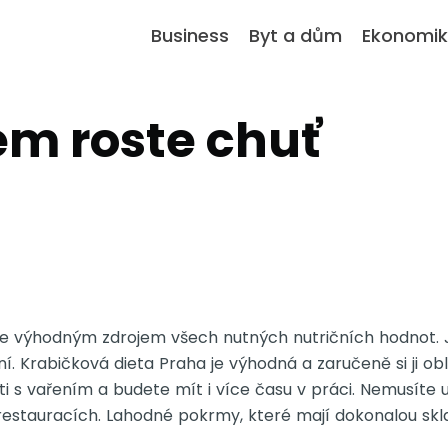
Business
Byt a dům
Ekonomi
lem roste chuť
 je výhodným zdrojem všech nutných nutričních hodnot. 
ní.
Krabičková dieta Praha
je výhodná a zaručeně si ji obl
i s vařením a budete mít i více času v práci. Nemusíte 
restauracích. Lahodné pokrmy, které mají dokonalou skl