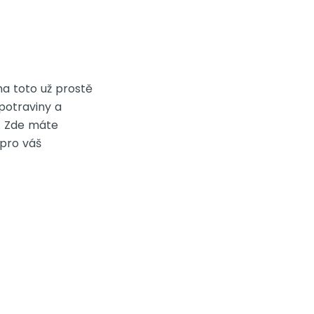
na toto už prostě
potraviny a
a. Zde máte
 pro váš