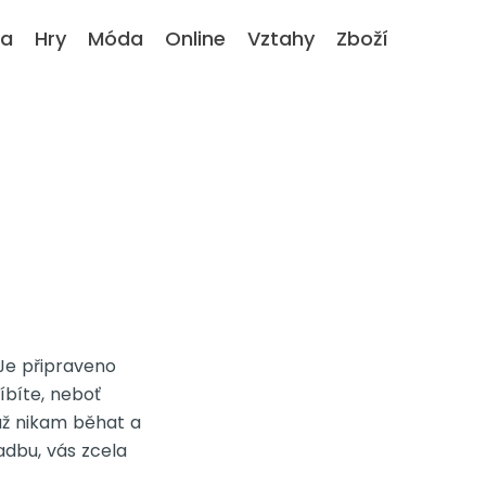
ka
Hry
Móda
Online
Vztahy
Zboží
Je připraveno
íbíte, neboť
už nikam běhat a
adbu, vás zcela