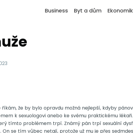
Business
Byt a dům
Ekonomi
muže
2023
ké říkám, že by bylo opravdu možná nejlepší, kdyby pánové
émem k sexuologovi anebo ke svému praktickému lékaři
erý tímto problémem trpí. Známý pán trpí sexuální dysf
 On se tím vůbec netají, protože už mu je přes sedmdesá