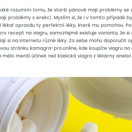
také rozumím tomu, že starší pánové mají problémy se 
jí problémy s erekcí. Myslím si, že i v tomto případě by
al lékař opravdu ty perfektní léky, které mu pomohou. P
pro recept na viagru, samozřejmě existuje varianta, že si
ají si na internetu různé léky. Za sebe mohu doporučit o
ou stránku kamagra-pro.online, kde koupíte viagru na 
ba mělo menší účinek než klasická viagra z lékárny anebo