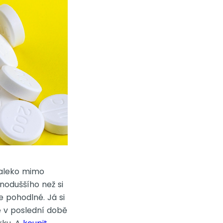
daleko mimo
dnoduššího než si
e pohodlné. Já si
e v poslední době