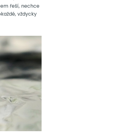
kem řeší, nechce
 pokaždé, vždycky