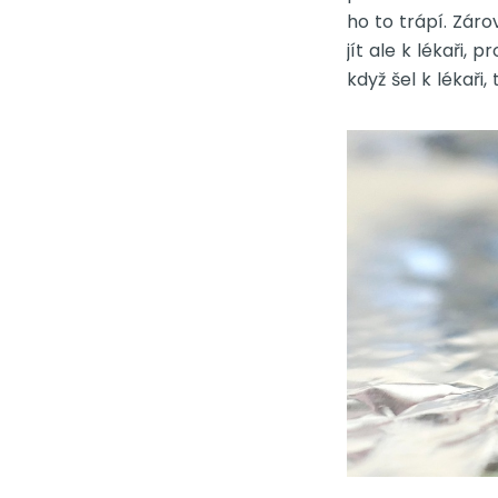
ho to trápí. Zár
jít ale k lékaři, 
když šel k lékaři