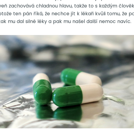
oveň zachovává chladnou hlavu, takže to s každým člově
protože ten pán říká, že nechce jít k lékaři kvůli tomu, že
, tak mu dal silné léky a pak mu našel další nemoc navíc.