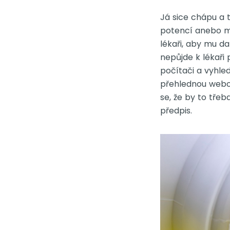
Já sice chápu a 
potencí anebo ma
lékaři, aby mu d
nepůjde k lékaři 
počítači a vyhled
přehlednou webov
se, že by to tře
předpis.