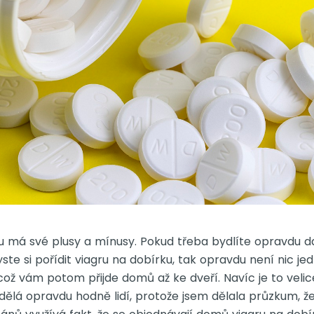
u má své plusy a mínusy. Pokud třeba bydlíte opravdu 
ste si pořídit viagru na dobírku, tak opravdu není nic je
což vám potom přijde domů až ke dveří. Navíc je to velic
 dělá opravdu hodně lidí, protože jsem dělala průzkum, ž