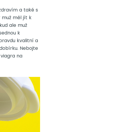
zdravím a také s
 muž měl jít k
okud ale muž
 sednou k
pravdu kvalitní a
dobírku. Nebojte
 viagra na