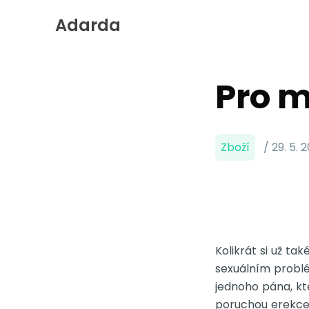
Adarda
Skip
to
Content
Pro 
Zboží
/ 29. 5. 
Kolikrát si už ta
sexuálním probl
jednoho pána, kt
poruchou erekce.