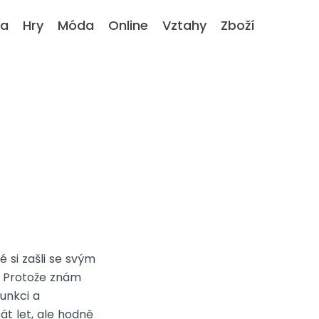
ka
Hry
Móda
Online
Vztahy
Zboží
 si zašli se svým
. Protože znám
unkci a
t let, ale hodně