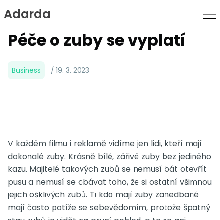
Adarda
Skip
to
Péče o zuby se vyplatí
Content
Business
/ 19. 3. 2023
V každém filmu i reklamě vidíme jen lidi, kteří mají
dokonalé zuby. Krásně bílé, zářivé zuby bez jediného
kazu. Majitelé takových zubů se nemusí bát otevřít
pusu a nemusí se obávat toho, že si ostatní všimnou
jejich ošklivých zubů. Ti kdo mají zuby zanedbané
mají často potíže se sebevědomím, protože špatný