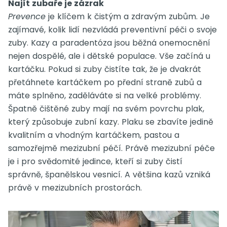
Najít zubaře je zázrak
Prevence
je klíčem k čistým a zdravým zubům. Je
zajímavé, kolik lidí nezvládá preventivní péči o svoje
zuby. Kazy a paradentóza jsou běžná onemocnění
nejen dospělé, ale i dětské populace. Vše začíná u
kartáčku. Pokud si zuby čistíte tak, že je dvakrát
přetáhnete kartáčkem po přední straně zubů a
máte splněno, zaděláváte si na velké problémy.
Špatně čištěné zuby mají na svém povrchu plak,
který způsobuje zubní kazy. Plaku se zbavíte jedině
kvalitním a vhodným kartáčkem, pastou a
samozřejmě mezizubní péčí. Právě mezizubní péče
je i pro svědomité jedince, kteří si zuby čistí
správně, španělskou vesnicí. A většina kazů vzniká
právě v mezizubních prostorách.