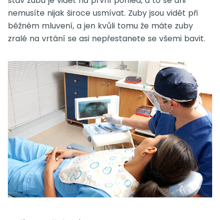
stav zubů je vidět na první pohled, a to se ani
nemusíte nijak široce usmívat. Zuby jsou vidět při
běžném mluvení, a jen kvůli tomu že máte zuby
zralé na vrtání se asi nepřestanete se všemi bavit.