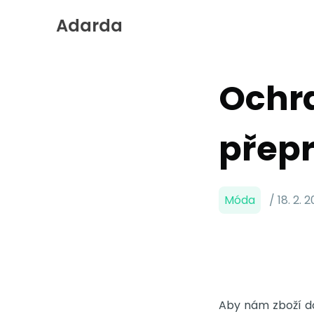
Adarda
Skip
to
Content
Ochra
přep
Móda
/ 18. 2. 2
Aby nám zboží do