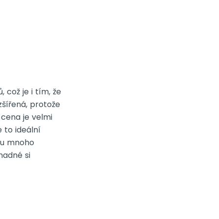
což je i tím, že
zšířená, protože
 cena je velmi
 to ideální
 tu mnoho
nadné si