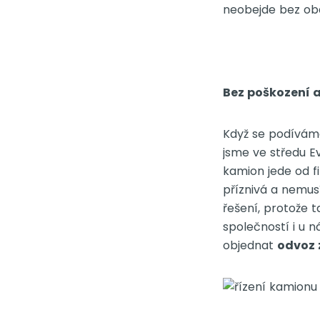
neobejde bez oba
Bez poškození a
Když se podíváme
jsme ve středu Ev
kamion jede od f
příznivá a nemus
řešení, protože 
společností i u n
objednat
odvoz 