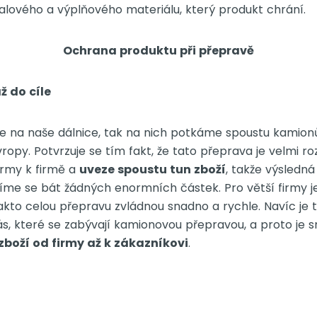
lového a výplňového materiálu, který produkt chrání.
Ochrana produktu při přepravě
ž do cíle
 na naše dálnice, tak na nich potkáme spoustu kamionů, 
ropy. Potvrzuje se tím fakt, že tato přeprava je velmi ro
irmy k firmě a
uveze spoustu tun zboží
, takže výsledná
íme se bát žádných enormních částek. Pro větší firmy je
takto celou přepravu zvládnou snadno a rychle. Navíc je
ás, které se zabývají kamionovou přepravou, a proto je s
zboží od firmy až k zákazníkovi
.