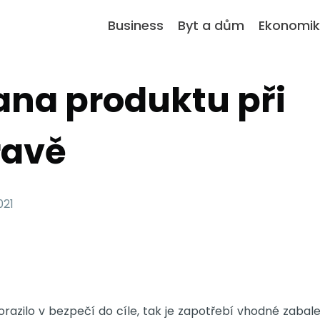
Business
Byt a dům
Ekonomi
na produktu při
ravě
021
razilo v bezpečí do cíle, tak je zapotřebí vhodné zabale