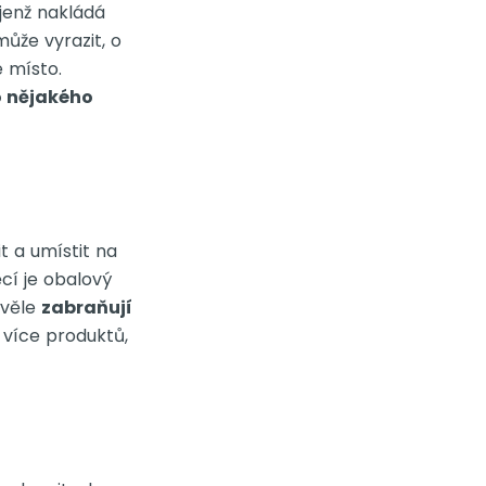
jenž nakládá
ůže vyrazit, o
é místo.
o nějakého
t a umístit na
ěcí je obalový
kvěle
zabraňují
 více produktů,