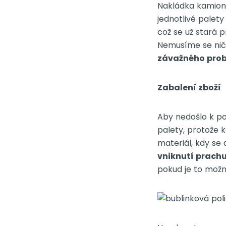
Nakládka kamionu
jednotlivé palet
což se už stará p
Nemusíme se niče
závažného prob
Zabalení zboží
Aby nedošlo k po
palety, protože k
materiál, kdy se 
vniknutí prachu
pokud je to možn