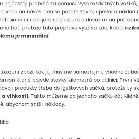
 nejčastěji probíhá za pomocí vysokozdvižných vozíků, 
y rovnou na návěs. Ten se potom zavře, upevní a náklad m
rofesionální řidič, jenž se postará o dovoz až na potřebn
ho bát, protože tuto přepravu využívá kde, kdo a
rizik
lému je minimální
.
škození zboží, tak jej musíme samozřejmě vhodně zabali
amion klidně pojede stovky kilometrů po dálnici. První v
dávají produkty třeba do igelitových sáčků, protože ty s
 a vlhkosti
. Takto můžeme do jednoho sáčku dát klidně
é, abychom snížili náklady.