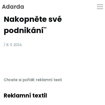
Adarda
Skip
to
Nakopněte své
Content
podnikání¨
/ 8. 11. 2024
Chcete si pořídit reklamní texti
Reklamní textil