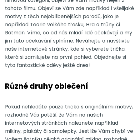
filmovou kategorii, objeví se Vám motivy nejen z
tohoto filmu. Objeví se Vám zde například i všelijaké
motivy z těch nejoblíbenějších pořadů, jako je
například Teorie velkého třesku, Hra o trůny či
Batman. Víme, co od nás mladí lidé očekávají a my
jim tato očekávání splníme. Neváhejte a navštivte
naše internetové stránky, kde si vyberete trička,
která si zamilujete na první pohled. Objednejte si
tyto fantastické oděvy ještě dnes!
Různé druhy oblečení
Pokud nehledáte pouze
trička
s originálními motivy,
rozhodně Vás potěší, že Vám na našich
internetových stránkách naleznete například
mikiny, plakáty či samolepky. Jestliže Vám chybí ve
Vašem šatníku nějaká originální mikina, rozhodně