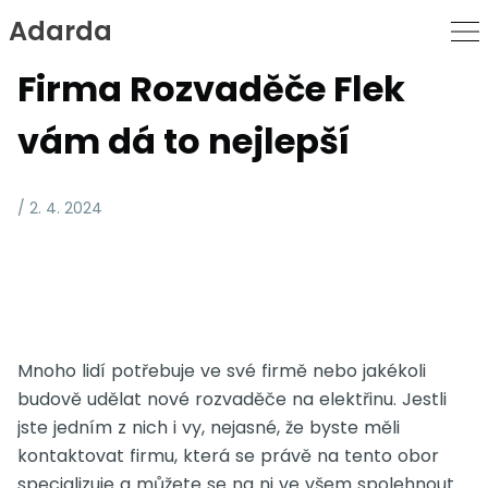
Adarda
Skip
to
Firma Rozvaděče Flek
Content
vám dá to nejlepší
/ 2. 4. 2024
Mnoho lidí potřebuje ve své firmě nebo jakékoli
budově udělat nové rozvaděče na elektřinu. Jestli
jste jedním z nich i vy, nejasné, že byste měli
kontaktovat firmu, která se právě na tento obor
specializuje a můžete se na ni ve všem spolehnout.